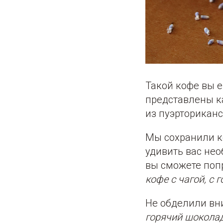
Такой кофе вы 
представлены ка
из пуэрториканс
Мы сохранили к
удивить вас не
вы сможете поп
кофе с чагой, с
Не обделили вни
горячий шоколад