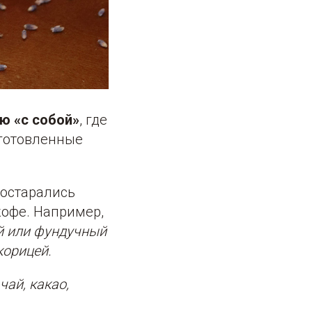
ю «с собой»
, где
иготовленные
постарались
кофе. Например,
й или фундучный
корицей.
чай, какао,