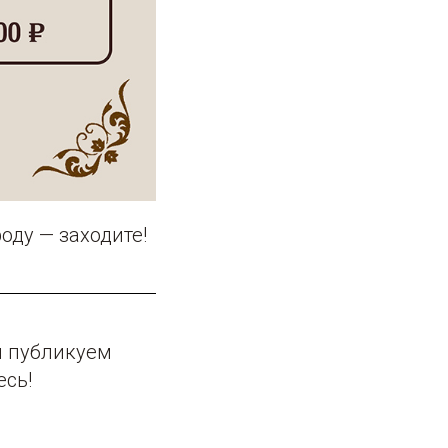
оду — заходите!
и публикуем
сь!